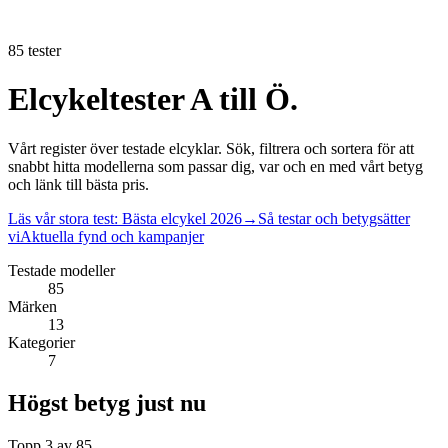
85 tester
Elcykeltester A till Ö
.
Vårt register över testade elcyklar. Sök, filtrera och sortera för att
snabbt hitta modellerna som passar dig, var och en med vårt betyg
och länk till bästa pris.
Läs vår stora test: Bästa elcykel 2026
→
Så testar och betygsätter
vi
Aktuella fynd och kampanjer
Testade modeller
85
Märken
13
Kategorier
7
Högst betyg just nu
Topp 3 av 85