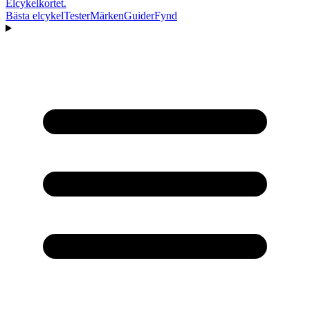
Elcykelkortet
.
Bästa elcykel
Tester
Märken
Guider
Fynd