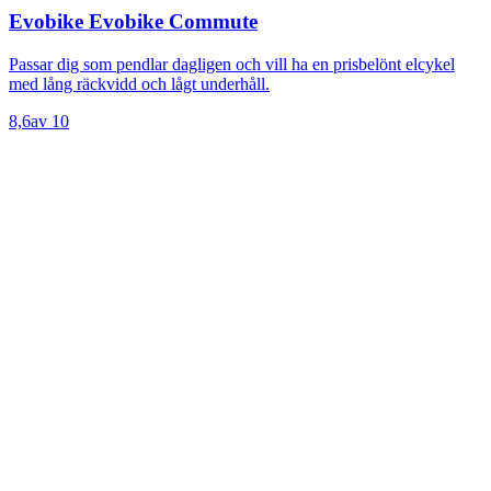
Evobike Evobike Commute
Passar dig som pendlar dagligen och vill ha en prisbelönt elcykel
med lång räckvidd och lågt underhåll.
8,6
av 10